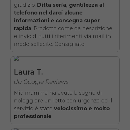
giudizio.
Ditta seria, gentilezza al
telefono nel darci alcune
informazioni e consegna super
rapida
. Prodotto come da descrizione
e invio di tutti i riferimenti via mail in
modo sollecito. Consigliato.
Noleggio letto da degenza
ortopedico elettrico in legno,
completo di sponde di
Laura T.
contenimento con materasso
da Google Reviews
antidecubito. Noleggio
Mia mamma ha avuto bisogno di
minimo 7 giorni da 109 euro.
noleggiare un letto con urgenza ed il
COSTO NOLEGGIO
servizio è stato
velocissimo e molto
professionale
.
da 109,01€