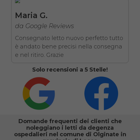
Maria G.
SCHEDA COMPLETA
da Google Reviews
Noleggio letto elettrico in
Consegnato letto nuovo perfetto tutto
legno + Materasso
è andato bene precisi nella consegna
Antidecubito + Vassoio
e nel ritiro. Grazie
da letto
Solo recensioni a 5 Stelle!
Domande frequenti dei clienti che
noleggiano i letti da degenza
Noleggio letto da degenza
ospedalieri nel comune di Olginate in
ortopedico elettrico in legno,