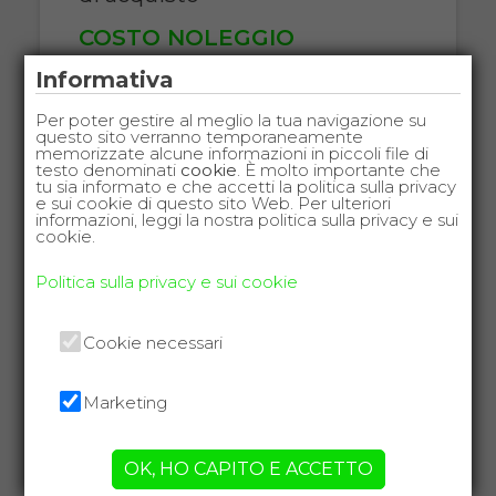
COSTO NOLEGGIO
da 89,00€
Informativa
Per poter gestire al meglio la tua navigazione su
questo sito verranno temporaneamente
memorizzate alcune informazioni in piccoli file di
testo denominati
cookie
. È molto importante che
SCHEDA COMPLETA
tu sia informato e che accetti la politica sulla privacy
e sui cookie di questo sito Web. Per ulteriori
informazioni, leggi la nostra politica sulla privacy e sui
cookie.
Noleggio Letto da
Politica sulla privacy e sui cookie
degenza ortopedico a
due manovelle +
Cookie necessari
Materasso antidecubito
Marketing
OK, HO CAPITO E ACCETTO
VEDI ALTRI