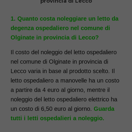
provincia di Lecco
completo di sponde di
contenimento con materasso
Quanto costa noleggiare un letto da
antidecubito e vassoio da letto
degenza ospedaliero nel comune di
con ruote. Il noleggio minimo
Olginate in provincia di Lecco?
è di 7 giorni a 116 euro.
Il costo del noleggio del letto ospedaliero
COSTO NOLEGGIO
nel comune di Olginate in provincia di
da 116,00€
Lecco varia in base al prodotto scelto. Il
letto ospedaliero a manovelle ha un costo
a partire da 4 euro al giorno, mentre il
SCHEDA COMPLETA
noleggio del letto ospedaliero elettrico ha
un costo di 6,50 euro al giorno.
Guarda
tutti i letti ospedalieri a noleggio.