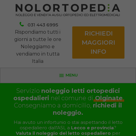
031 443 6995
Rispondiamo tutti i
RICHIEDI
giorni a tutte le ore
MAGGIORI
Noleggiamo e
INFO
vendiamo in tutta
Italia
MENU
Servizio
noleggio letti ortopedici
ospedalieri
nel comune di
Olginate
Consegniamo a domicilio,
richiedi il
noleggio.
Hai avuto un infortunio o stai aspettando il letto
ospedaliero dall'ASL a
Lecco e provincia
?
Valuta il noleggio del letto ospedaliero
per