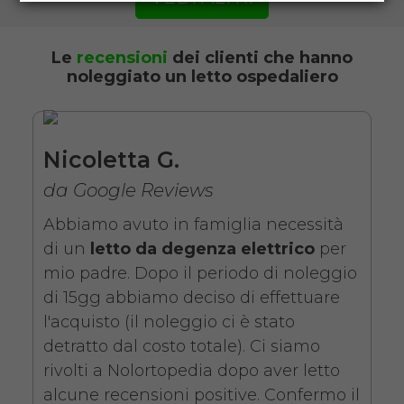
Noleggio letto da degenza
ortopedico a due manovelle
con materasso antidecubito. Il
Le
recensioni
dei clienti che hanno
noleggiato un letto ospedaliero
noleggio minimo è di 7 giorni
da 89 euro.
COSTO NOLEGGIO
Nicoletta G.
da 89,00€
da Google Reviews
Abbiamo avuto in famiglia necessità
di un
letto da degenza elettrico
per
SCHEDA COMPLETA
mio padre. Dopo il periodo di noleggio
di 15gg abbiamo deciso di effettuare
l'acquisto (il noleggio ci è stato
Noleggio Letto da
detratto dal costo totale). Ci siamo
degenza ortopedico
rivolti a Nolortopedia dopo aver letto
elettrico in legno +
alcune recensioni positive. Confermo il
Materasso Antidecubito