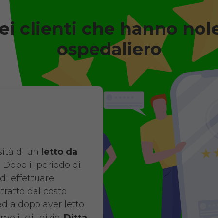
ei clienti che hanno nol
degenza ortopedico elettrico i
Antidecubito
ospedaliero
Noleggio letto d
elettrico in legn
di contenimento
antidecubito. No
giorni da 109 euro
ità di un
letto da
COSTO NOLE
 Dopo il periodo di
di effettuare
da 109,01
etratto dal costo
pedia dopo aver letto
mo il giudizio.
Ditta