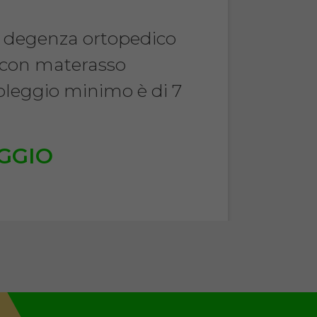
a degenza ortopedico
 con materasso
noleggio minimo è di 7
.
GGIO
€
TA