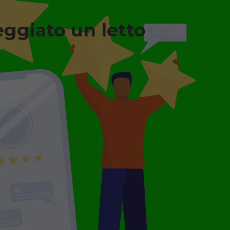
eggiato un letto
n legno + Materasso
a degenza ortopedico
o, completo di sponde
 con materasso
leggio minimo 7
.
GGIO
€