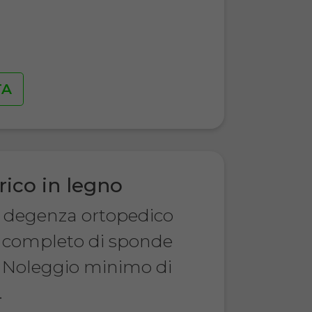
€
TA
rico in legno
a degenza ortopedico
o, completo di sponde
 Noleggio minimo di
.