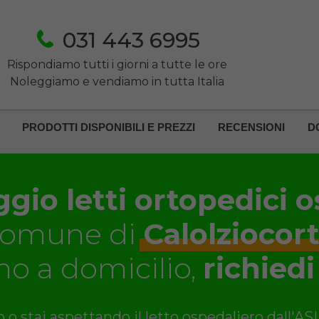
031 443 6995
Rispondiamo tutti i giorni a tutte le ore
Noleggiamo e vendiamo in tutta Italia
PRODOTTI DISPONIBILI E PREZZI
RECENSIONI
D
gio letti ortopedici o
comune di
Calolziocor
o a domicilio,
richiedi
 o stai aspettando il letto ospedaliero dall'AS