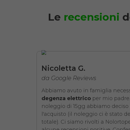
Le
recensioni
d
Noleggio Letto da 
Nicoletta G.
da Google Reviews
Abbiamo avuto in famiglia necess
degenza elettrico
per mio padre.
noleggio di 15gg abbiamo deciso 
l'acquisto (il noleggio ci è stato d
totale). Ci siamo rivolti a Nolorto
alcune recensioni positive. Confer