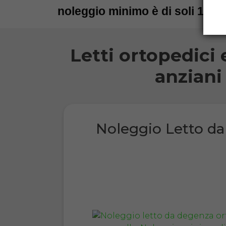
noleggio minimo è di soli 15 gi
Letti ortopedici 
anziani
Noleggio Letto d