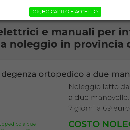
orni!
OK, HO CAPITO E ACCETTO
elettrici e manuali per inf
 a noleggio in provincia 
a degenza ortopedico a due man
Noleggio letto d
a due manovelle.
7 giorni a 69 euro
COSTO NOLE