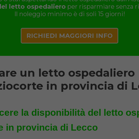
del letto ospedaliero
per risparmiare senza ri
Il noleggio minimo è di soli 15 giorni!
RICHIEDI MAGGIORI INFO
re un letto ospedaliero
ziocorte in provincia di 
ere la disponibilità del letto os
 in provincia di Lecco