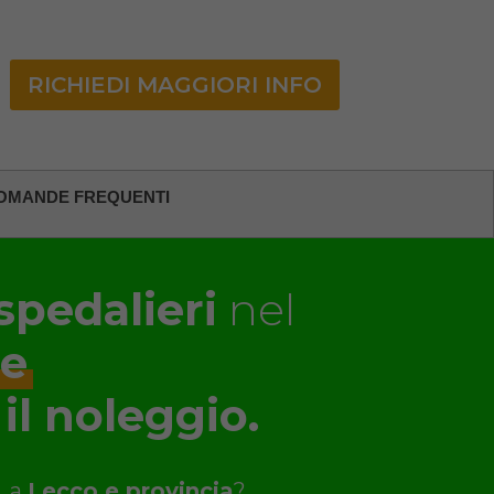
RICHIEDI MAGGIORI INFO
OMANDE FREQUENTI
spedalieri
nel
te
 il noleggio.
L a
Lecco e provincia
?