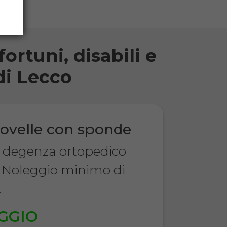
ortuni, disabili e
di Lecco
ovelle con sponde
a degenza ortopedico
 Noleggio minimo di
.
GGIO