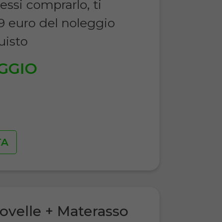
essi comprarlo, ti
9 euro del noleggio
uisto
GGIO
€
TA
ovelle + Materasso