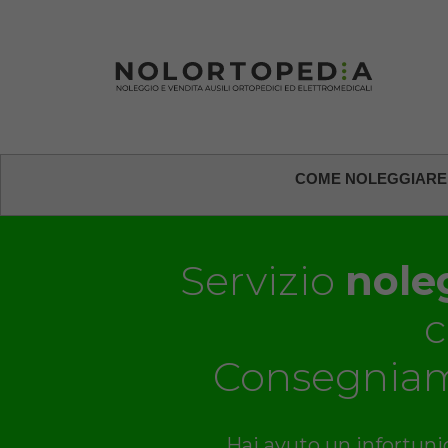
COME NOLEGGIARE
Servizio
noleg
Consegniam
Hai avuto un infortunio